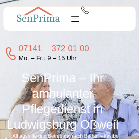
07141 – 372 01 00
Mo. – Fr.: 9 – 15 Uhr
SenPrima – Ihr
ambulanter
Pflegedienst in
Ludwigsburg Oßweil
Alltagshilfe und Betreuung nach Bedarf – flexibel