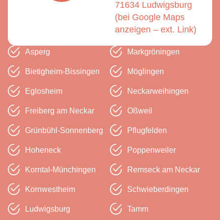
71634 Ludwigsburg
(bei Google Maps
anzeigen – ext. Link)
Asperg
Markgröningen
Bietigheim-Bissingen
Möglingen
Eglosheim
Neckar­weihingen
Freiberg am Neckar
Oßweil
Grünbühl-Sonnenberg
Pflugfelden
Hoheneck
Poppenweiler
Korntal-Münchingen
Remseck am Neckar
Kornwestheim
Schwieber­dingen
Ludwigsburg
Tamm