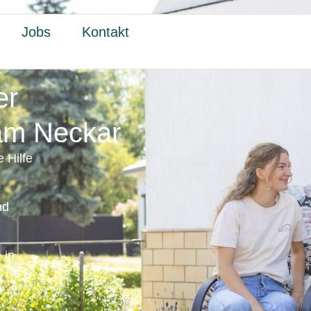
Jobs
Kontakt
er
 am Neckar
 Hilfe
nd
 in