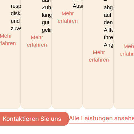
damit
–
n,
respektvoll,
Ausnahmesituationen.
Zuhause
abgestimmt
tzen
diskret
Mehr
länger
auf
und
erfahren
gut
den
zuverlässig.
gelingt.
Alltag
Mehr
Mehr
Ihrer
rfahren
erfahren
Angehörigen
it
Meh
Mehr
erfah
erfahren
Alle Leistungen anseh
Kontaktieren Sie uns