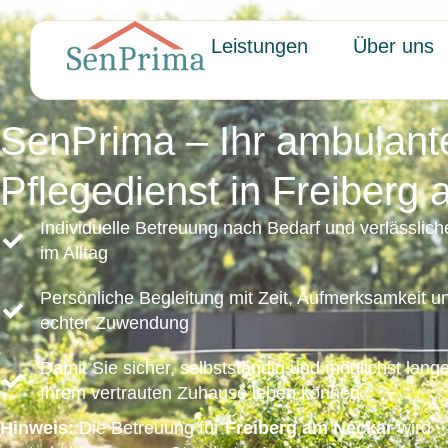
Leistungen
Über uns
SenPrima – Ihr ambulant
Pflegedienst in Freiberg
Individuelle Betreuung nach Bedarf und verlässliche
im Alltag
Persönliche Begleitung mit Zeit, Aufmerksamkeit u
echter Zuwendung
Damit Sie sicher, selbstständig und möglichst lange
Ihrem vertrauten Zuhause leben können
Hinweis:
Die Betreuung für
Freiberg am Neckar
wird