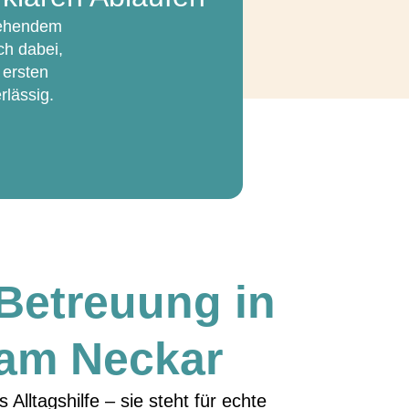
stehendem
ch dabei,
 ersten
rlässig.
 Betreuung in
 am Neckar
s Alltagshilfe – sie steht für echte