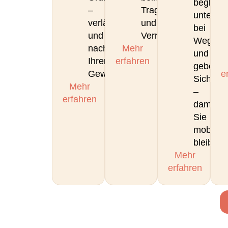
begleite
–
Tragen
unterstü
verlässlich
und
bei
und
Verräumen.
Wegen
nach
Mehr
und
Ihren
erfahren
geben
Gewohnheiten.
e
Sicherhe
Mehr
–
erfahren
damit
Sie
mobil
bleiben.
Mehr
erfahren