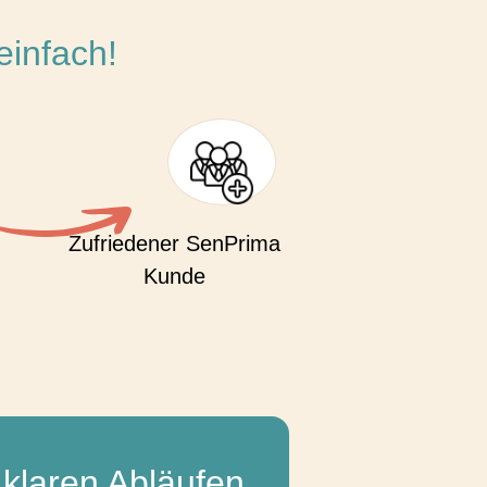
einfach!
Zufriedener SenPrima
Kunde
 klaren Abläufen