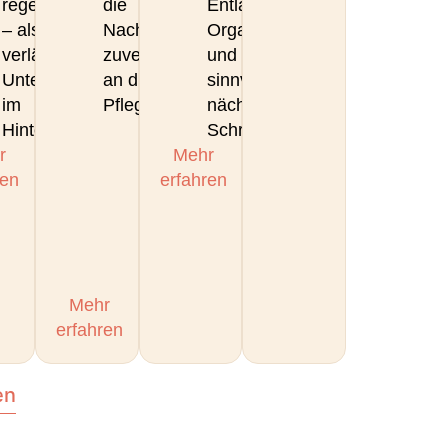
regelmäßig
die
Entlastung,
– als
Nachweise
Organisation
verlässliche
zuverlässig
und
Unterstützung
an die
sinnvollen
im
Pflegekasse.
nächsten
Hintergrund.
Schritten.
.
r
Mehr
ren
erfahren
Mehr
erfahren
en