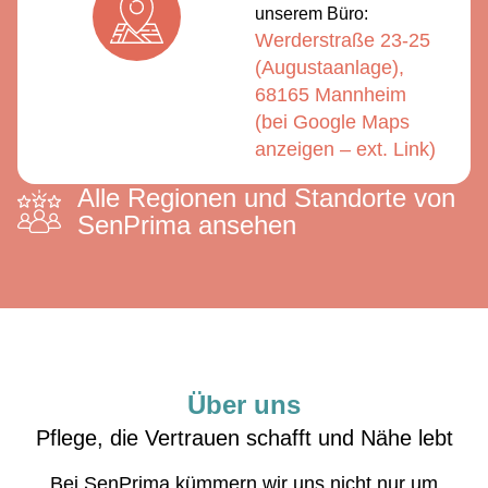
unserem Büro:
Werderstraße 23-25
(Augustaanlage),
68165 Mannheim
(bei Google Maps
anzeigen – ext. Link)
Alle Regionen und Standorte von
SenPrima ansehen
Über uns
Pflege, die Vertrauen schafft und Nähe lebt
Bei SenPrima kümmern wir uns nicht nur um