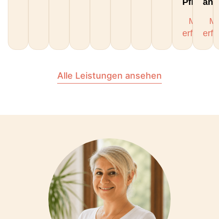
Pflegeka
an.
Mehr
M
erfahren
erf
Alle Leistungen ansehen