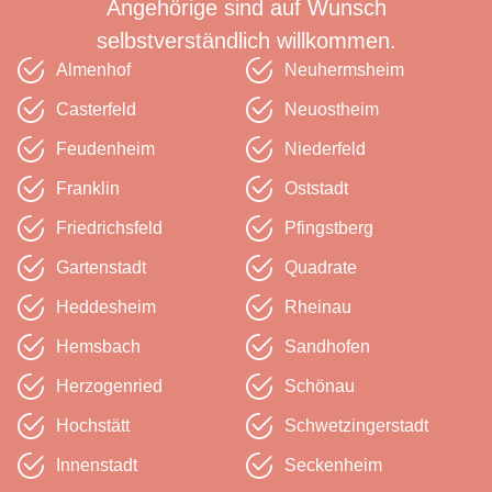
Angehörige sind auf Wunsch
selbstverständlich willkommen.
Almenhof
Neuhermsheim
Casterfeld
Neuostheim
Feudenheim
Niederfeld
Franklin
Oststadt
Friedrichsfeld
Pfingstberg
Gartenstadt
Quadrate
Heddesheim
Rheinau
Hemsbach
Sandhofen
Herzogenried
Schönau
Hochstätt
Schwetzinger­stadt
Innenstadt
Seckenheim