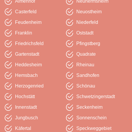
Almenhof
Neuhermsheim
Casterfeld
Neuostheim
Feudenheim
Niederfeld
Franklin
Oststadt
Friedrichsfeld
Pfingstberg
Gartenstadt
Quadrate
Heddesheim
Rheinau
Hemsbach
Sandhofen
Herzogenried
Schönau
Hochstätt
Schwetzinger­stadt
Innenstadt
Seckenheim
Jungbusch
Sonnenschein
Käfertal
Speckweg­gebiet