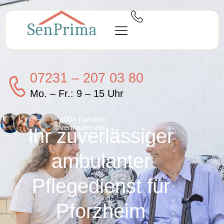
07231 – 207 03 80
Mo. – Fr.: 9 – 15 Uhr
100+ Familien
vertrauen uns
Ihr zuverlässiger
ambulanter
Pflegedienst für
Pforzheim