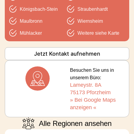
Königsbach-Stein
Straubenhardt
Maulbronn
Wiernsheim
Mühlacker
Weitere siehe Karte
Jetzt Kontakt aufnehmen
Besuchen Sie uns in
unserem Büro:
Lameystr. 8A
75173 Pforzheim
» Bei Google Maps
anzeigen «
Alle Regionen ansehen