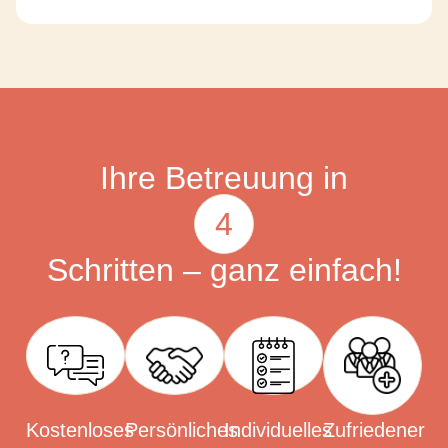
Ihre Betreuung in
4
Schritten – ganz einfach!
Kostenloses
Persönliches
Individuelles
Zufriedener