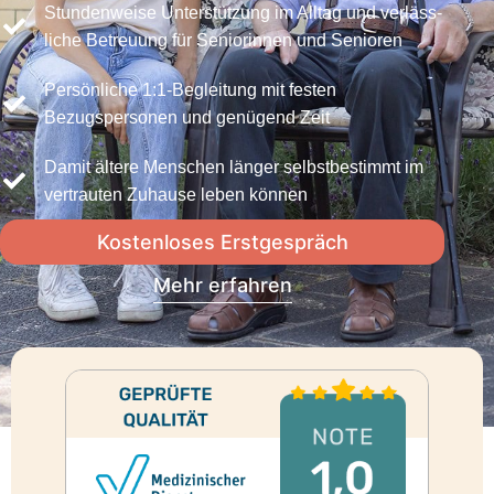
Stundenweise Unterstützung im Alltag und ver­läss­
liche Betreuung für Seniorinnen und Senioren
Persönliche 1:1-Begleitung mit festen
Bezugspersonen und genügend Zeit
Damit ältere Menschen länger selbst­be­stimmt im
vertrauten Zuhause leben können
Kostenloses Erstgespräch
Mehr erfahren