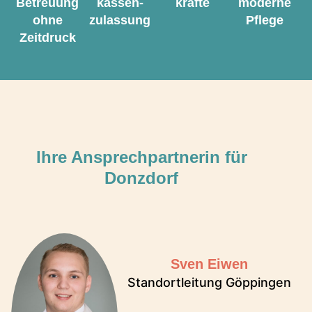
Betreuung
kassen­
kräfte
moderne
ohne
zulassung
Pflege
Zeitdruck
Ihre Ansprechpartnerin für
Donzdorf
Sven Eiwen
Standortleitung Göppingen