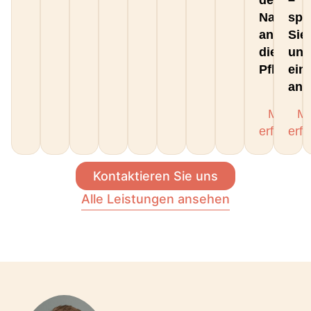
Nachwei
spr
an
Sie
die
uns
Pflegeka
ein
an.
Mehr
M
erfahren
erf
Kontaktieren Sie uns
Alle Leistungen ansehen