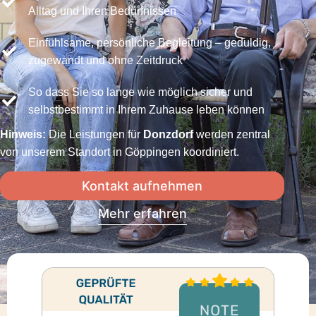
Alltag und Ihren Bedürfnissen
Einfühlsame, persönliche Begleitung – geduldig,
zugewandt und ohne Zeitdruck
So dass Sie so lange wie möglich sicher und
selbstbestimmt in Ihrem Zuhause leben können
Hinweis:
Die Leistungen für
Donzdorf
werden zentral
von unserem Standort in Göppingen koordiniert.
Kontakt aufnehmen
Mehr erfahren